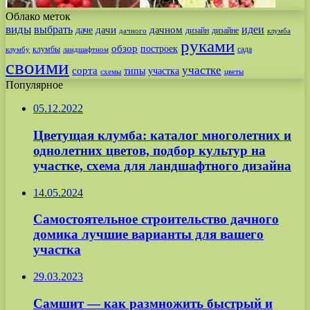
Облако меток
виды
выбрать
идеи
дачи
дачном
даче
дизайн
дизайне
дачного
клумба
руками
обзор
построек
клумбы
сада
клумбу
ландшафтном
своими
участке
сорта
типы
участка
схемы
цветы
Популярное
05.12.2022
Цветущая клумба: каталог многолетних и
однолетних цветов, подбор культур на
участке, схема для ландшафтного дизайна
14.05.2024
Самостоятельное строительство дачного
домика лучшие варианты для вашего
участка
29.03.2023
Самшит — как размножить быстрый и