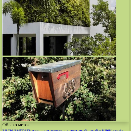
Облако меток
виды
выбрать
идеи
дачи
дачном
даче
дизайн
дизайне
дачного
клумба