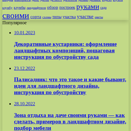
руками
обзор
построек
клумбы
сада
клумбу
ландшафтном
своими
участке
сорта
типы
участка
схемы
цветы
Популярное
10.01.2023
Декоративные кустарники: оформление
ландшафтных композиций, пошаговая
инструкция по обустройству сада
23.12.2022
Палисадник: что это такое и какие бывают,
идеи для ландшафтного дизайна,
инструкция по обустройству
28.10.2022
Зона отдыха на даче своими руками — как
сделать, примеров в ландшафтном дизайне,
подбор мебели