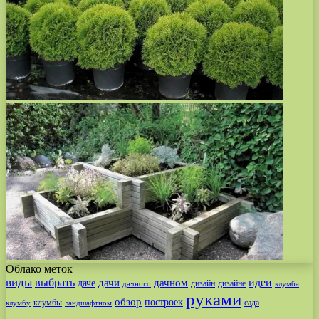
Облако меток
виды
выбрать
идеи
дачи
дачном
даче
дизайн
дизайне
дачного
клумба
руками
обзор
построек
клумбы
сада
клумбу
ландшафтном