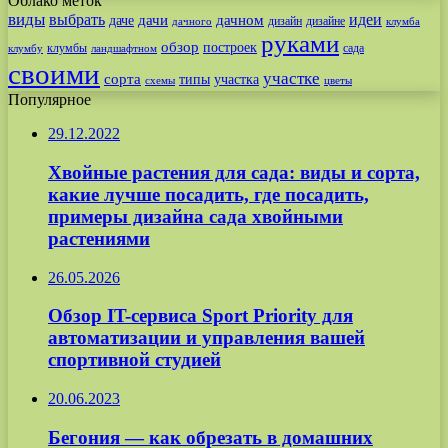
Облако меток
виды
выбрать
идеи
дачи
дачном
даче
дизайн
дизайне
дачного
клумба
руками
обзор
построек
клумбы
сада
клумбу
ландшафтном
своими
участке
сорта
типы
участка
схемы
цветы
Популярное
29.12.2022
Хвойные растения для сада: виды и сорта,
какие лучше посадить, где посадить,
примеры дизайна сада хвойными
растениями
26.05.2026
Обзор IT-сервиса Sport Priority для
автоматизации и управления вашей
спортивной студией
20.06.2023
Бегония — как обрезать в домашних