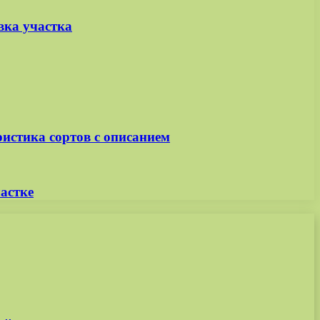
вка участка
истика сортов с описанием
астке