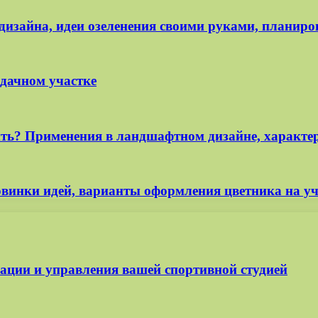
дизайна, идеи озеленения своими руками, планиро
 дачном участке
ть? Применения в ландшафтном дизайне, характер
винки идей, варианты оформления цветника на уч
изации и управления вашей спортивной студией