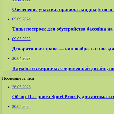
Озеленение участка: правила ландшафтного 
05.09.2024
Типы построек для обустройства бассейна на
09.03.2023
Декоративная трава — как выбрать и посади
20.04.2023
Клумбы из кирпича: современный дизайн, но
Последние записи
26.05.2026
Обзор IT-сервиса Sport Priority для автомат
20.05.2026