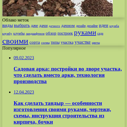
Облако меток
виды
выбрать
идеи
дачи
дачном
даче
дизайн
дизайне
дачного
клумба
руками
обзор
построек
клумбы
сада
клумбу
ландшафтном
своими
участке
сорта
типы
участка
схемы
цветы
Популярное
09.02.2023
Садовая арка: постройки во дворе участка,
что сделать вместо арки, технология
производства
12.04.2023
Как сделать тандыр — особенности
изготовления своими руками, чертежи,
схемы, инструкция строительства из
кирпича, бочки