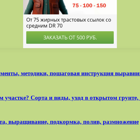
менты, методики, пошаговая инструкция выравн
м участке? Сорта и виды, уход в открытом грунте
а, выращивание, подкормка, полив, размножение