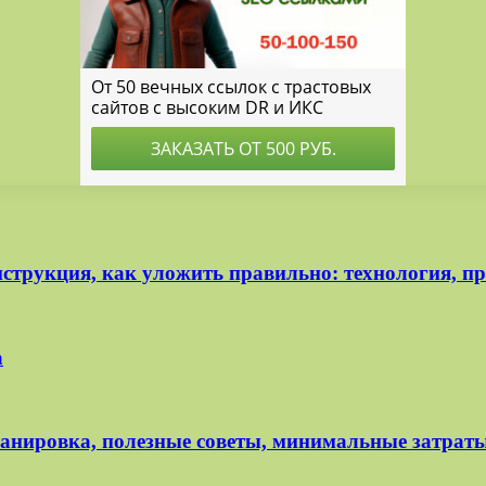
трукция, как уложить правильно: технология, пр
а
планировка, полезные советы, минимальные затрат