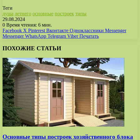
Теги
душа
летнего
основные
построек
типы
29.08.2024
0
Время чтения: 6 мин.
Facebook
X
Pinterest
Вконтакте
Одноклассники
Messenger
Messenger
WhatsApp
Telegram
Viber
Печатать
ПОХОЖИЕ СТАТЬИ
Основные типы построек хозяйственного блока