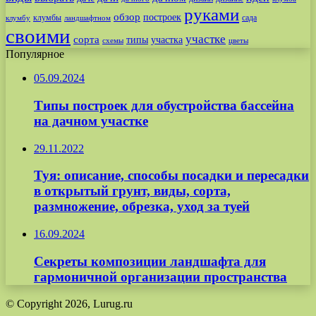
руками
обзор
построек
клумбы
сада
клумбу
ландшафтном
своими
участке
сорта
типы
участка
схемы
цветы
Популярное
05.09.2024
Типы построек для обустройства бассейна
на дачном участке
29.11.2022
Туя: описание, способы посадки и пересадки
в открытый грунт, виды, сорта,
размножение, обрезка, уход за туей
16.09.2024
Секреты композиции ландшафта для
гармоничной организации пространства
© Copyright 2026, Lurug.ru