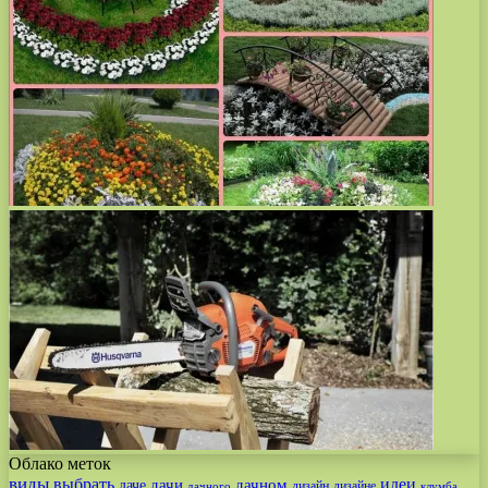
Облако меток
виды
выбрать
идеи
дачи
дачном
даче
дизайн
дизайне
дачного
клумба