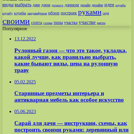
виды
выбрать
идеи
дачи
дачном
даче
дизайн
дизайне
дачного
клумба
руками
обзор
построек
клумбы
сада
клумбу
ландшафтном
своими
участке
сорта
типы
участка
схемы
цветы
Популярное
13.12.2022
Рулонный газон — что это такое, укладка,
какой лучше, как правильно выбрать,
какие бывают виды, цена на рулонную
траву
05.02.2025
Старинные предметы интерьера и
антикварная мебель как особое искусство
05.06.2023
Сарай для дачи — инструкции, схемы, как
построить своими руками: деревянный или