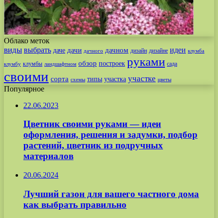
Облако меток
виды
выбрать
идеи
дачи
дачном
даче
дизайн
дизайне
дачного
клумба
руками
обзор
построек
клумбы
сада
клумбу
ландшафтном
своими
участке
сорта
типы
участка
схемы
цветы
Популярное
22.06.2023
Цветник своими руками — идеи
оформления, решения и задумки, подбор
растений, цветник из подручных
материалов
20.06.2024
Лучший газон для вашего частного дома
как выбрать правильно