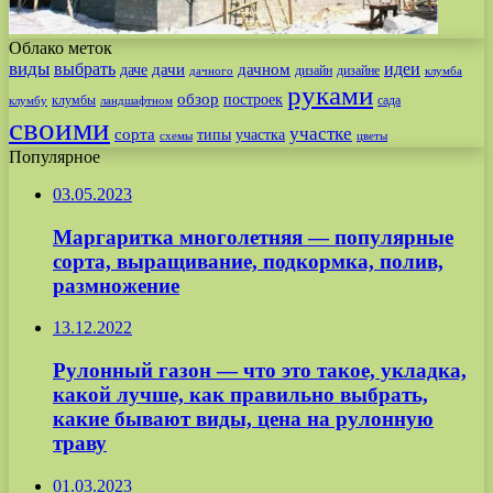
Облако меток
виды
выбрать
идеи
дачи
дачном
даче
дизайн
дизайне
дачного
клумба
руками
обзор
построек
клумбы
сада
клумбу
ландшафтном
своими
участке
сорта
типы
участка
схемы
цветы
Популярное
03.05.2023
Маргаритка многолетняя — популярные
сорта, выращивание, подкормка, полив,
размножение
13.12.2022
Рулонный газон — что это такое, укладка,
какой лучше, как правильно выбрать,
какие бывают виды, цена на рулонную
траву
01.03.2023