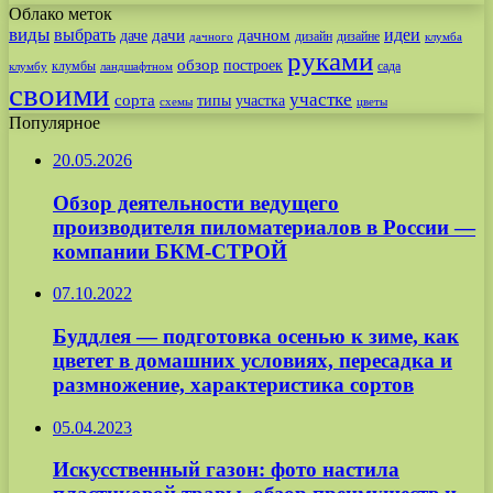
Облако меток
виды
выбрать
идеи
дачи
дачном
даче
дизайн
дизайне
дачного
клумба
руками
обзор
построек
клумбы
сада
клумбу
ландшафтном
своими
участке
сорта
типы
участка
схемы
цветы
Популярное
20.05.2026
Обзор деятельности ведущего
производителя пиломатериалов в России —
компании БКМ-СТРОЙ
07.10.2022
Буддлея — подготовка осенью к зиме, как
цветет в домашних условиях, пересадка и
размножение, характеристика сортов
05.04.2023
Искусственный газон: фото настила