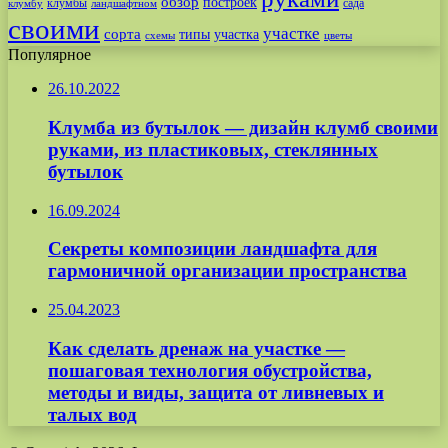
обзор
построек
клумбы
сада
клумбу
ландшафтном
своими
участке
сорта
типы
участка
схемы
цветы
Популярное
26.10.2022
Клумба из бутылок — дизайн клумб своими
руками, из пластиковых, стеклянных
бутылок
16.09.2024
Секреты композиции ландшафта для
гармоничной организации пространства
25.04.2023
Как сделать дренаж на участке —
пошаговая технология обустройства,
методы и виды, защита от ливневых и
талых вод