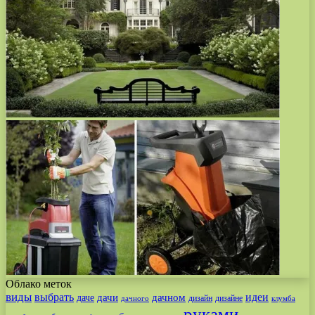
Облако меток
виды
выбрать
идеи
дачи
дачном
даче
дизайн
дизайне
дачного
клумба
руками