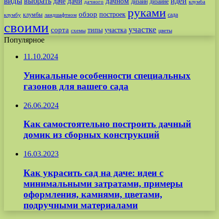
виды
выбрать
идеи
дачи
дачном
даче
дизайн
дизайне
дачного
клумба
руками
обзор
построек
клумбы
сада
клумбу
ландшафтном
своими
участке
сорта
типы
участка
схемы
цветы
Популярное
11.10.2024
Уникальные особенности специальных
газонов для вашего сада
26.06.2024
Как самостоятельно построить дачный
домик из сборных конструкций
16.03.2023
Как украсить сад на даче: идеи с
минимальными затратами, примеры
оформления, камнями, цветами,
подручными материалами