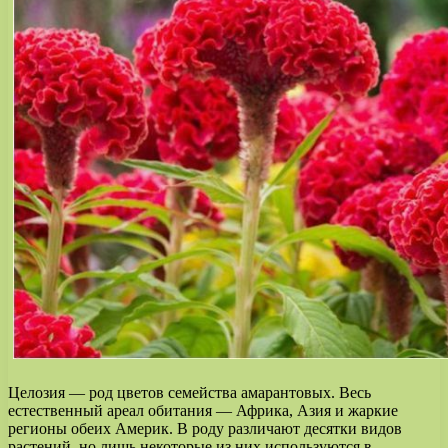
Целозия — род цветов семейства амарантовых. Весь
естественный ареал обитания — Африка, Азия и жаркие
регионы обеих Америк. В роду различают десятки видов
растений, но лишь некоторые из них используются в