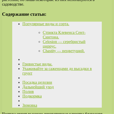
садоводстве.
Содержание статьи:
Популярные виды и сорта.
Стрикта Клевенса Сент-
Синтона.
Celosion — серебристый
циррус.
Chastity — нецветущий.
Гривистые виды.
Ухаживайте за саженцами до высадки в
грунт
Посадка целозии
Дальнейший уход
Полив
Подкормка
Зимовка
Частуха имеет высокие декоративные качества благодаря