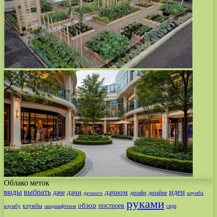
Облако меток
виды
выбрать
идеи
дачи
дачном
даче
дизайн
дизайне
дачного
клумба
руками
обзор
построек
клумбы
сада
клумбу
ландшафтном