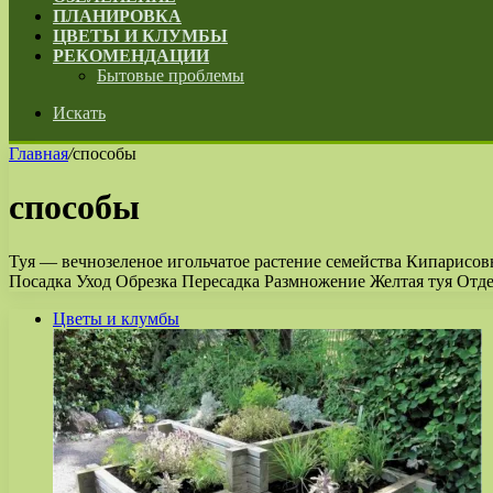
ПЛАНИРОВКА
ЦВЕТЫ И КЛУМБЫ
РЕКОМЕНДАЦИИ
Бытовые проблемы
Искать
Главная
/
способы
способы
Туя — вечнозеленое игольчатое растение семейства Кипарисовы
Посадка Уход Обрезка Пересадка Размножение Желтая туя Отд
Цветы и клумбы