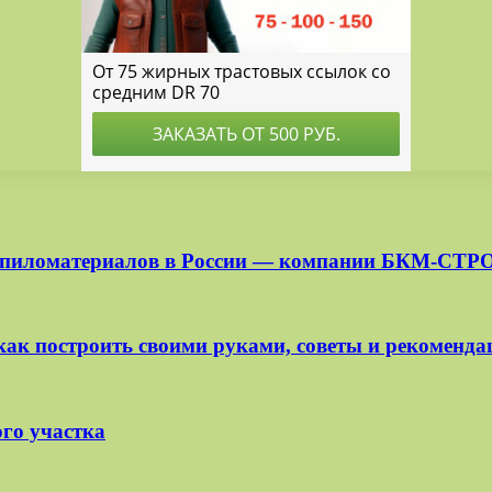
ля пиломатериалов в России — компании БКМ-СТР
как построить своими руками, советы и рекоменда
го участка