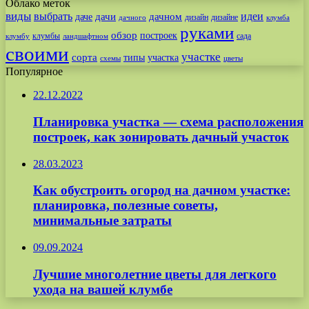
Облако меток
виды
выбрать
идеи
дачи
дачном
даче
дизайн
дизайне
дачного
клумба
руками
обзор
построек
клумбы
сада
клумбу
ландшафтном
своими
участке
сорта
типы
участка
схемы
цветы
Популярное
22.12.2022
Планировка участка — схема расположения
построек, как зонировать дачный участок
28.03.2023
Как обустроить огород на дачном участке:
планировка, полезные советы,
минимальные затраты
09.09.2024
Лучшие многолетние цветы для легкого
ухода на вашей клумбе