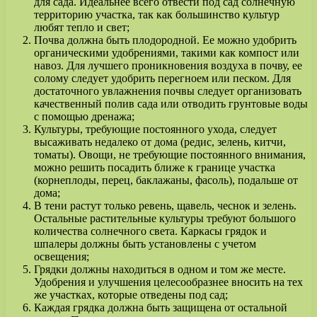
для сада. Идеальнее всего отвести под сад солнечную
территорию участка, так как большинство культур
любят тепло и свет;
Почва должна быть плодородной. Ее можно удобрить
органическими удобрениями, такими как компост или
навоз. Для лучшего проникновения воздуха в почву, ее
солому следует удобрить перегноем или песком. Для
достаточного увлажнения почвы следует организовать
качественный полив сада или отводить грунтовые воды
с помощью дренажа;
Культуры, требующие постоянного ухода, следует
высаживать недалеко от дома (редис, зелень, китчи,
томаты). Овощи, не требующие постоянного внимания,
можно решить посадить ближе к границе участка
(корнеплоды, перец, баклажаны, фасоль), подальше от
дома;
В тени растут только ревень, щавель, чеснок и зелень.
Остальные растительные культуры требуют большого
количества солнечного света. Каркасы грядок и
шпалеры должны быть установлены с учетом
освещения;
Грядки должны находиться в одном и том же месте.
Удобрения и улучшения целесообразнее вносить на тех
же участках, которые отведены под сад;
Каждая грядка должна быть защищена от остальной