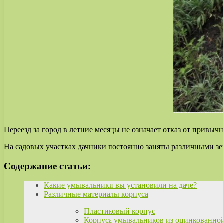
Переезд за город в летние месяцы не означает отказ от привы
На садовых участках дачники постоянно заняты различными зе
Содержание статьи:
Какие умывальники вы установили на даче?
Различные материалы корпуса
Пластиковый корпус
Корпуса умывальников из оцинкованной