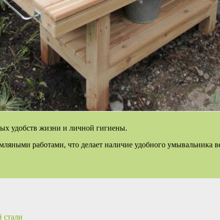
чных удобств жизни и личной гигиены.
мляными работами, что делает наличие удобного умывальника в
 стали