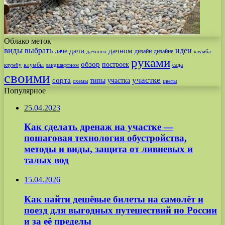
Облако меток
виды
выбрать
идеи
дачи
дачном
даче
дизайн
дизайне
дачного
клумба
руками
обзор
построек
клумбы
сада
клумбу
ландшафтном
своими
участке
сорта
типы
участка
схемы
цветы
Популярное
25.04.2023
Как сделать дренаж на участке —
пошаговая технология обустройства,
методы и виды, защита от ливневых и
талых вод
15.04.2026
Как найти дешёвые билеты на самолёт и
поезд для выгодных путешествий по России
и за её пределы