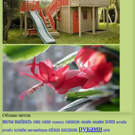
Облако меток
виды
выбрать
идеи
дачи
дачном
даче
дизайн
дизайне
дачного
клумба
руками
обзор
построек
клумбы
сада
клумбу
ландшафтном