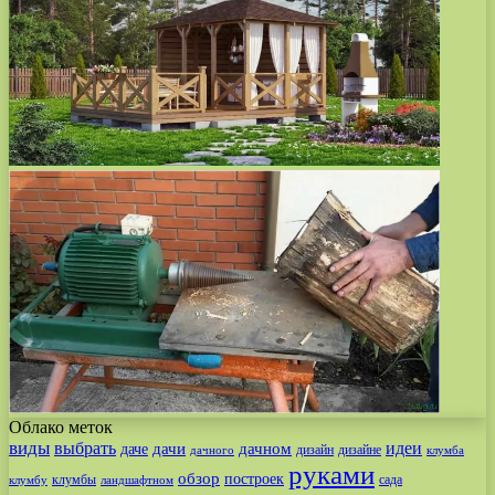
Облако меток
виды
выбрать
идеи
дачи
дачном
даче
дизайн
дизайне
дачного
клумба
руками
обзор
построек
клумбы
сада
клумбу
ландшафтном