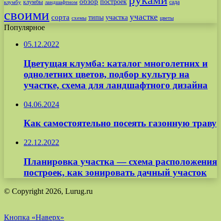
обзор
построек
клумбы
сада
клумбу
ландшафтном
своими
участке
сорта
типы
участка
схемы
цветы
Популярное
05.12.2022
Цветущая клумба: каталог многолетних и
однолетних цветов, подбор культур на
участке, схема для ландшафтного дизайна
04.06.2024
Как самостоятельно посеять газонную траву
22.12.2022
Планировка участка — схема расположения
построек, как зонировать дачный участок
© Copyright 2026, Lurug.ru
Кнопка «Наверх»