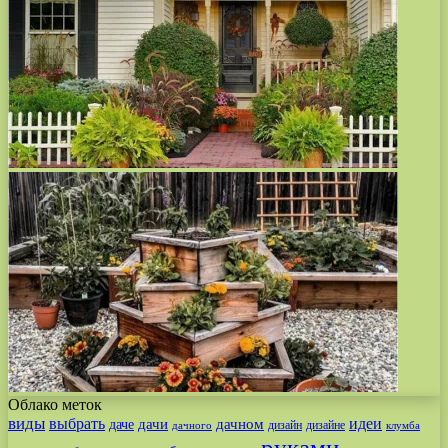
Облако меток
виды
выбрать
идеи
дачи
дачном
даче
дизайн
дизайне
дачного
клумба
руками