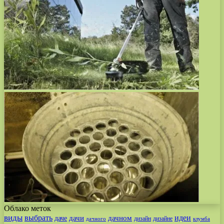
Облако меток
виды
выбрать
идеи
дачи
дачном
даче
дизайн
дизайне
дачного
клумба