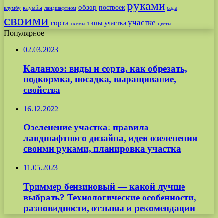
руками
обзор
построек
клумбы
сада
клумбу
ландшафтном
своими
участке
сорта
типы
участка
схемы
цветы
Популярное
02.03.2023
Каланхоэ: виды и сорта, как обрезать,
подкормка, посадка, выращивание,
свойства
16.12.2022
Озеленение участка: правила
ландшафтного дизайна, идеи озеленения
своими руками, планировка участка
11.05.2023
Триммер бензиновый — какой лучше
выбрать? Технологические особенности,
разновидности, отзывы и рекомендации