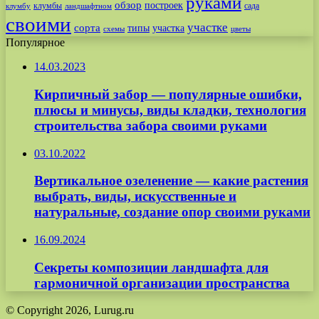
руками
обзор
построек
клумбы
сада
клумбу
ландшафтном
своими
участке
сорта
типы
участка
схемы
цветы
Популярное
14.03.2023
Кирпичный забор — популярные ошибки,
плюсы и минусы, виды кладки, технология
строительства забора своими руками
03.10.2022
Вертикальное озеленение — какие растения
выбрать, виды, искусственные и
натуральные, создание опор своими руками
16.09.2024
Секреты композиции ландшафта для
гармоничной организации пространства
© Copyright 2026, Lurug.ru