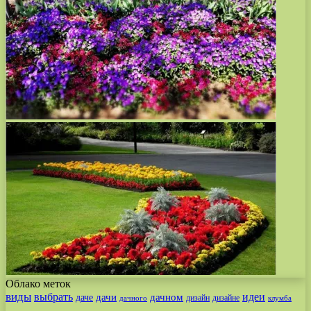
Облако меток
виды
выбрать
идеи
дачи
дачном
даче
дизайн
дизайне
дачного
клумба