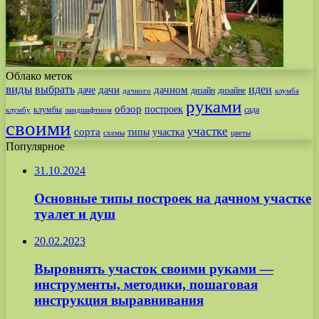
Облако меток
виды
выбрать
идеи
дачи
дачном
даче
дизайн
дизайне
дачного
клумба
руками
обзор
построек
клумбы
сада
клумбу
ландшафтном
своими
участке
сорта
типы
участка
схемы
цветы
Популярное
31.10.2024
Основные типы построек на дачном участке
туалет и душ
20.02.2023
Выровнять участок своими руками —
инструменты, методики, пошаговая
инструкция выравнивания